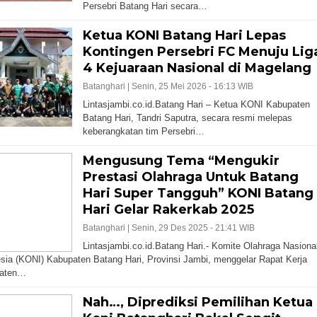
Persebri Batang Hari secara…
Ketua KONI Batang Hari Lepas
Kontingen Persebri FC Menuju Lig
4 Kejuaraan Nasional di Magelang
Batanghari |
Senin, 25 Mei 2026 - 16:13 WIB
Lintasjambi.co.id.Batang Hari – Ketua KONI Kabupaten
Batang Hari, Tandri Saputra, secara resmi melepas
keberangkatan tim Persebri…
Mengusung Tema “Mengukir
Prestasi Olahraga Untuk Batang
Hari Super Tangguh” KONI Batang
Hari Gelar Rakerkab 2025
Batanghari |
Senin, 29 Des 2025 - 21:41 WIB
Lintasjambi.co.id.Batang Hari.- Komite Olahraga Nasiona
sia (KONI) Kabupaten Batang Hari, Provinsi Jambi, menggelar Rapat Kerja
aten…
Nah…, Diprediksi Pemilihan Ketua