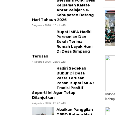
Bersama Forki Gelar
Kejuaraan Karate
Antar Pelajar Se-
Kabupaten Batang
Hari Tahaun 2026
5 Agustus 2026 | 10:41 WIB
Bupati MFA Hadiri
Peresmian Dan
Serah Terima
Rumah Layak Huni
Di Desa Simpang
Terusan
4 Agustus 2026 | 21:00 WIB
Hadiri Sedekah
Bubur Di Desa
Pasar Terusan,
Pesan Bupati MFA :
Tradisi Positif
Seperti Ini Agar Tetap
Indone
Dilanjutkan
Kabup
4 Agustus 2026 | 20:47 WIB
Abaikan Panggilan
DPRD Batang Hari,