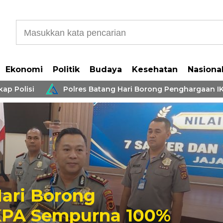
Ekonomi
Politik
Budaya
Kesehatan
Nasiona
olisi
Polres Batang Hari Borong Penghargaan IKPA S
KONI Batang Hari 
Kejuaraan Karate A