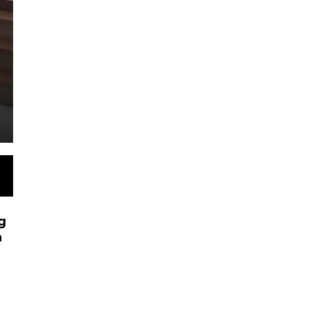
 Hari Tahaun 2026
raga Nasional Indonesia (KONI) Kabupaten Batang
Indonesia (FORKI)…
g
n