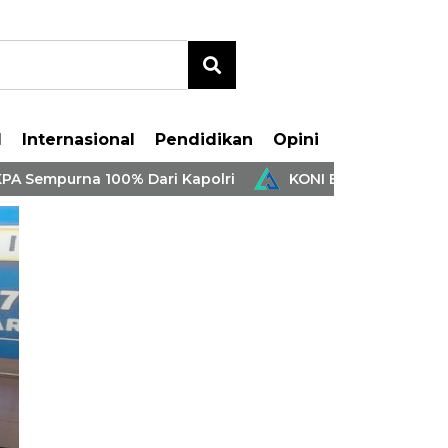
l
Internasional
Pendidikan
Opini
empurna 100% Dari Kapolri
KONI Batang Hari Bersama
Bersama Forki Gelar
ntar Pelajar Se-