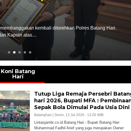
Kabupaten Batang
Rabu, 5 Agu 2026 - 10:41 WIB
.
Lintasjambi.co.id.Batang Hari.- Komite Olah
Hari bersama Federasi Olahraga Karate-Do 
Koni Batang
Hari
Tutup Liga Remaja Persebri Batan
hari 2026, Bupati MFA : Pembinaa
Sepak Bola Dimulai Pada Usia Dini
Batanghari |
Senin, 13 Jul 2026 - 13:26 WIB
Lintasjambi.co.id.Batang Hari.- Bupati Batang Hari
Muhammad Fadhil Arief yang juga merupakan Owner