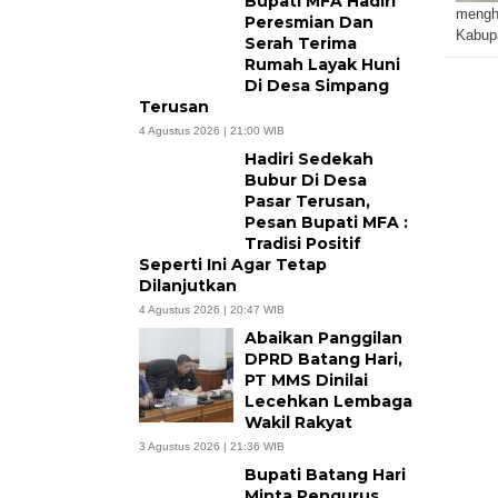
Bupati MFA Hadiri
mengha
Peresmian Dan
Kabup
Serah Terima
Rumah Layak Huni
Di Desa Simpang
Terusan
4 Agustus 2026 | 21:00 WIB
Hadiri Sedekah
Bubur Di Desa
Pasar Terusan,
Pesan Bupati MFA :
Tradisi Positif
Seperti Ini Agar Tetap
Dilanjutkan
4 Agustus 2026 | 20:47 WIB
Abaikan Panggilan
DPRD Batang Hari,
PT MMS Dinilai
Lecehkan Lembaga
Wakil Rakyat
3 Agustus 2026 | 21:36 WIB
Bupati Batang Hari
Minta Pengurus