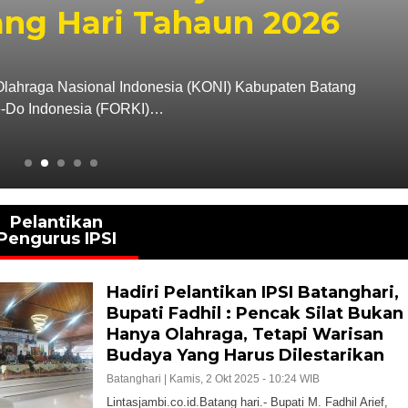
ng Hari Tahaun 2026
e Olahraga Nasional Indonesia (KONI) Kabupaten Batang
e-Do Indonesia (FORKI)…
Pelantikan
Pengurus IPSI
Hadiri Pelantikan IPSI Batanghari,
Bupati Fadhil : Pencak Silat Bukan
Hanya Olahraga, Tetapi Warisan
Budaya Yang Harus Dilestarikan
Batanghari |
Kamis, 2 Okt 2025 - 10:24 WIB
Lintasjambi.co.id.Batang hari.- Bupati M. Fadhil Arief,