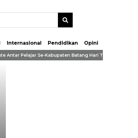
l
Internasional
Pendidikan
Opini
e Antar Pelajar Se-Kabupaten Batang Hari Tahaun 2026
Bupati MFA Hadiri P
Serah Terima Rumah 