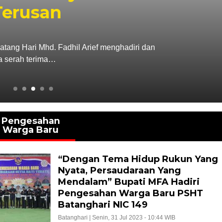
Terusan
Batang Hari Mhd. Fadhil Arief menghadiri dan
a serah terima…
Pengesahan
Warga Baru
“Dengan Tema Hidup Rukun Yang
Nyata, Persaudaraan Yang
Mendalam” Bupati MFA Hadiri
Pengesahan Warga Baru PSHT
Batanghari NIC 149
Batanghari |
Senin, 31 Jul 2023 - 10:44 WIB