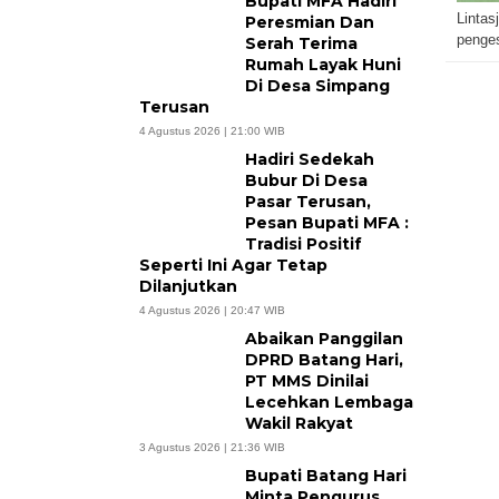
Bupati MFA Hadiri
Lintas
Peresmian Dan
penges
Serah Terima
Rumah Layak Huni
Di Desa Simpang
Terusan
4 Agustus 2026 | 21:00 WIB
Hadiri Sedekah
Bubur Di Desa
Pasar Terusan,
Pesan Bupati MFA :
Tradisi Positif
Seperti Ini Agar Tetap
Dilanjutkan
4 Agustus 2026 | 20:47 WIB
Abaikan Panggilan
DPRD Batang Hari,
PT MMS Dinilai
Lecehkan Lembaga
Wakil Rakyat
3 Agustus 2026 | 21:36 WIB
Bupati Batang Hari
Minta Pengurus