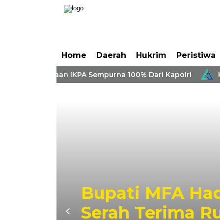
Home
Daerah
Hukrim
Peristiwa
ng Penghargaan IKPA Sempurna 100% Dari Kapolri
KON
lar
Bupati MFA Had
Serah Terima R