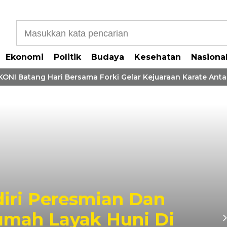
Ekonomi
Politik
Budaya
Kesehatan
Nasiona
I Batang Hari Bersama Forki Gelar Kejuaraan Karate Antar 
iri Peresmian Dan
umah Layak Huni Di