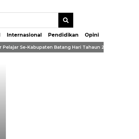
l
Internasional
Pendidikan
Opini
Pelajar Se-Kabupaten Batang Hari Tahaun 2026
Bupati
Hadiri Sedekah Bubur
Terusan, Pesan Bupat
Positif Seperti Ini A