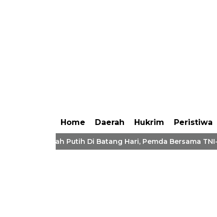
Home
Daerah
Hukrim
Peristiwa
endera Merah Putih Di Batang Hari, Pemda Bersama TNI-Polri