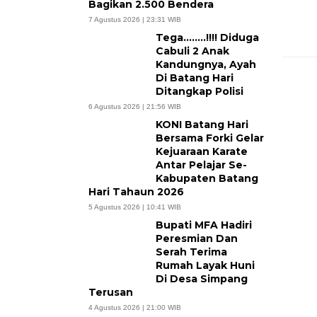
Bagikan 2.500 Bendera
7 Agustus 2026 | 23:31 WIB
Tega……..!!!! Diduga
Cabuli 2 Anak
Kandungnya, Ayah
Di Batang Hari
Ditangkap Polisi
6 Agustus 2026 | 21:56 WIB
KONI Batang Hari
Bersama Forki Gelar
Kejuaraan Karate
Antar Pelajar Se-
Kabupaten Batang
Hari Tahaun 2026
5 Agustus 2026 | 10:41 WIB
Bupati MFA Hadiri
Peresmian Dan
Serah Terima
Rumah Layak Huni
Di Desa Simpang
Terusan
4 Agustus 2026 | 21:00 WIB