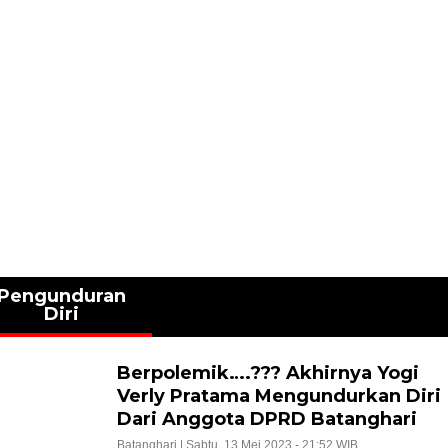
Pengunduran
Diri
Berpolemik….??? Akhirnya Yogi
Verly Pratama Mengundurkan Diri
Dari Anggota DPRD Batanghari
Batanghari |
Sabtu, 13 Mei 2023 - 21:52 WIB