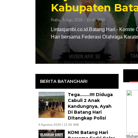
Kabupaten Batang Hari T
abu, 5 Agu 2026 - 10:41 WIB
intasjambi.co.id.Batang Hari.- Komite Olahraga Nasional Indo
ari bersama Federasi Olahraga Karate-Do Indonesia (FORKI)
BERITA BATANGHARI
Tega……..!!!! Diduga
Cabuli 2 Anak
Kandungnya, Ayah
Di Batang Hari
Ditangkap Polisi
6 Agustus 2026 | 21:56 WIB
KONI Batang Hari
Muham