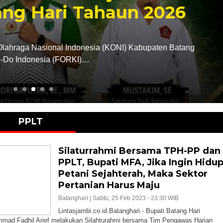
ahaun 2026
Desa 
Selasa, 4 Agu 202
nesia (KONI) Kabupaten Batang
Lintasjambi.co.
…
mengapresiasi 
PPLT
Silaturrahmi Bersama TPH-PP dan
PPLT, Bupati MFA, Jika Ingin Hidu
Petani Sejahterah, Maka Sektor
Pertanian Harus Maju
Batanghari |
Sabtu, 25 Feb 2023 - 23:30 WIB
Lintasjambi.co.id.Batanghari.- Bupati Batang Hari
mad Fadhil Arief melakukan Silahturahmi bersama Tim Pengawas Harian