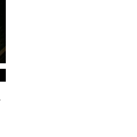
Simpang Terusan
6 - 21:00 WIB
id.Batang Hari.- Bupati Batang Hari Mhd. Fadhil Arief menghadi
kegiatan peresmian serta serah terima…
p