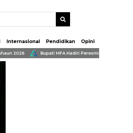
l
Internasional
Pendidikan
Opini
un 2026
Bupati MFA Hadiri Peresmian Dan Serah Teri
i MFA Hadiri Peresmian 
 Terima Rumah Layak Hun