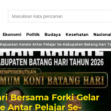
Ekonomi
Politik
Budaya
Kesehatan
Nasiona
uaraan Karate Antar Pelajar Se-Kabupaten Batang Hari Taha
 Forki Gelar
Bupat
lajar Se-
Serah