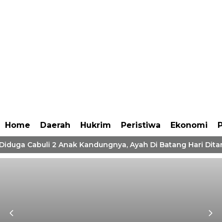
Home
Daerah
Hukrim
Peristiwa
Ekonomi
P
 Diduga Cabuli 2 Anak Kandungnya, Ayah Di Batang Hari Dita