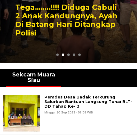
Tega……..!!!! Diduga Cabuli
2 Anak Kandungnya, Ayah
Di Batang Hari Ditangkap
Polisi
Sekcam Muara
Siau
Pemdes Desa Badak Terkurung
Salurkan Bantuan Langsung Tunai BLT-
DD Tahap Ke- 3
Minggu, 10 Sep 2023 - 08:58 WIB