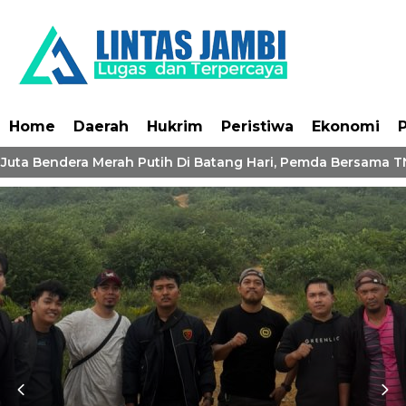
Home
Daerah
Hukrim
Peristiwa
Ekonomi
P
Juta Bendera Merah Putih Di Batang Hari, Pemda Bersama TN