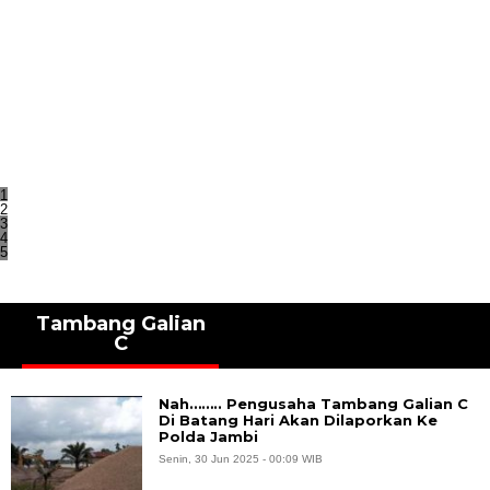
1
2
3
4
5
Tambang Galian
C
Nah…….. Pengusaha Tambang Galian C
Di Batang Hari Akan Dilaporkan Ke
Polda Jambi
Senin, 30 Jun 2025 - 00:09 WIB