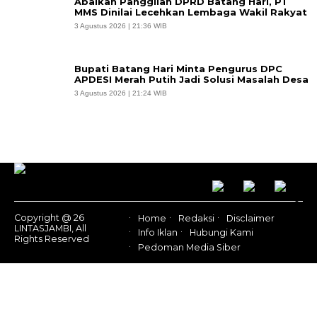
Abaikan Panggilan DPRD Batang Hari, PT
MMS Dinilai Lecehkan Lembaga Wakil Rakyat
3 Agustus 2026 | 21:36 WIB
Bupati Batang Hari Minta Pengurus DPC
APDESI Merah Putih Jadi Solusi Masalah Desa
3 Agustus 2026 | 21:24 WIB
Copyright @ 26
Home
Redaksi
Disclaimer
LINTASJAMBI, All
Info Iklan
Hubungi Kami
Rights Reserved
Pedoman Media Siber