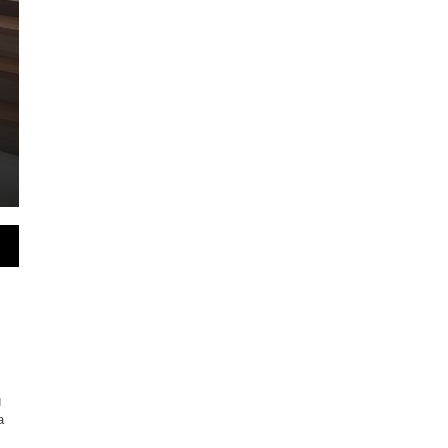
Desa Simpang Terus
Selasa, 4 Agu 2026 - 21:00 WIB
Lintasjambi.co.id.Batang Hari.- Bupati Batang Hari M
mengapresiasi kegiatan peresmian serta serah teri
g
a