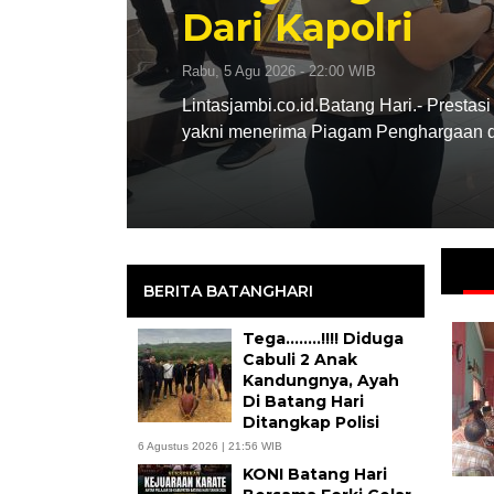
Kabupaten Bata
Rabu, 5 Agu 2026 - 10:41 WIB
g Hari.
Lintasjambi.co.id.Batang Hari.- Komit
Hari bersama Federasi Olahraga Karat
BERITA BATANGHARI
Tega……..!!!! Diduga
Cabuli 2 Anak
Kandungnya, Ayah
Di Batang Hari
Ditangkap Polisi
6 Agustus 2026 | 21:56 WIB
KONI Batang Hari