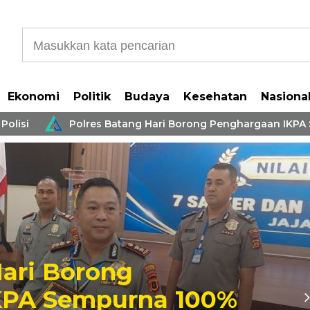
Ekonomi
Politik
Budaya
Kesehatan
Nasiona
si
Polres Batang Hari Borong Penghargaan IKPA Semp
ri Bersama Forki Gelar
e Antar Pelajar Se-