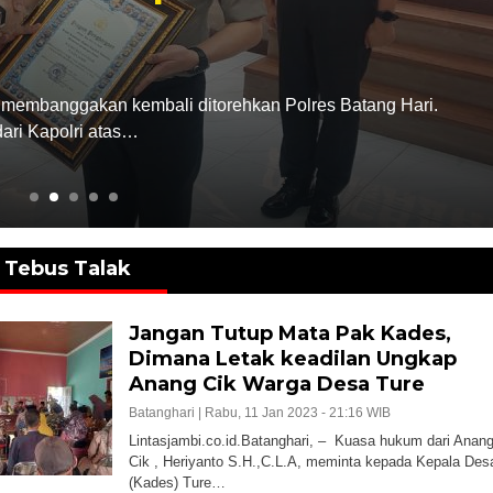
ng Hari Tahaun 2026
e Olahraga Nasional Indonesia (KONI) Kabupaten Batang
e-Do Indonesia (FORKI)…
Tebus Talak
Jangan Tutup Mata Pak Kades,
Dimana Letak keadilan Ungkap
Anang Cik Warga Desa Ture
Batanghari |
Rabu, 11 Jan 2023 - 21:16 WIB
Lintasjambi.co.id.Batanghari, – Kuasa hukum dari Anan
Cik , Heriyanto S.H.,C.L.A, meminta kepada Kepala Des
(Kades) Ture…