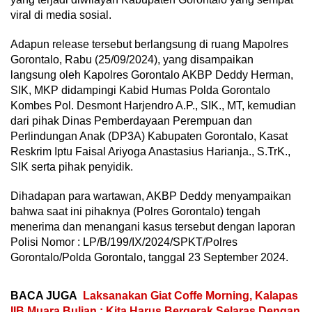
viral di media sosial.
Adapun release tersebut berlangsung di ruang Mapolres
Gorontalo, Rabu (25/09/2024), yang disampaikan
langsung oleh Kapolres Gorontalo AKBP Deddy Herman,
SIK, MKP didampingi Kabid Humas Polda Gorontalo
Kombes Pol. Desmont Harjendro A.P., SIK., MT, kemudian
dari pihak Dinas Pemberdayaan Perempuan dan
Perlindungan Anak (DP3A) Kabupaten Gorontalo, Kasat
Reskrim Iptu Faisal Ariyoga Anastasius Harianja., S.TrK.,
SIK serta pihak penyidik.
Dihadapan para wartawan, AKBP Deddy menyampaikan
bahwa saat ini pihaknya (Polres Gorontalo) tengah
menerima dan menangani kasus tersebut dengan laporan
Polisi Nomor : LP/B/199/IX/2024/SPKT/Polres
Gorontalo/Polda Gorontalo, tanggal 23 September 2024.
BACA JUGA
Laksanakan Giat Coffe Morning, Kalapas
IIB Muara Bulian : Kita Harus Bergerak Selaras Dengan