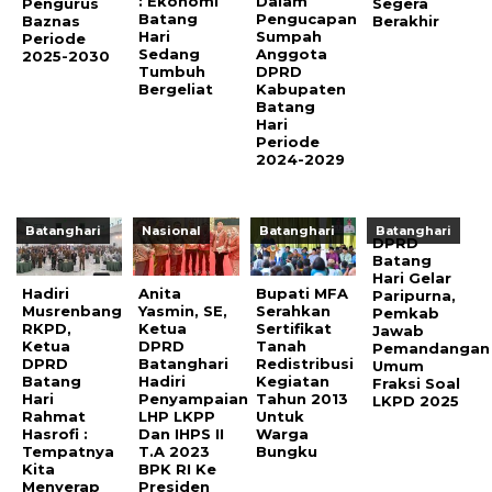
: Ekonomi
Dalam
Pengurus
Segera
Batang
Pengucapan
Baznas
Berakhir
Hari
Sumpah
Periode
Sedang
Anggota
2025-2030
Tumbuh
DPRD
Bergeliat
Kabupaten
Batang
Hari
Periode
2024-2029
Batanghari
Nasional
Batanghari
Batanghari
DPRD
Batang
Hari Gelar
Hadiri
Anita
Bupati MFA
Paripurna,
Musrenbang
Yasmin, SE,
Serahkan
Pemkab
RKPD,
Ketua
Sertifikat
Jawab
Ketua
DPRD
Tanah
Pemandangan
DPRD
Batanghari
Redistribusi
Umum
Batang
Hadiri
Kegiatan
Fraksi Soal
Hari
Penyampaian
Tahun 2013
LKPD 2025
Rahmat
LHP LKPP
Untuk
Hasrofi :
Dan IHPS II
Warga
Tempatnya
T.A 2023
Bungku
Kita
BPK RI Ke
Menyerap
Presiden