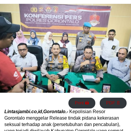
Print 🖨
PDF 📄
Lintasjambi.co,id,Gorontalo.-
Kepolisian Resor
Gorontalo menggelar Release tindak pidana kekerasan
seksual terhadap anak (persetubuhan dan pencabulan),
yang terjadi diwilayah Kabupaten Gorontalo yang sempat