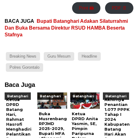
Print 🖨
PDF 📄
BACA JUGA
Bupati Batanghari Adakan Silaturrahmi
Dan Buka Bersama Direktur RSUD HAMBA Beserta
Stafnya
Breaking News
Guru Mesum
Headline
Polres Gorontalo
Baca Juga
Batanghari
Batanghari
Batanghari
Batanghari
Ketua
Akhirnya
DPRD
Penantian
Batang
1.077 PPPK
Buka
Ketua
Hari,
Tahap I
Musrenbang
DPRD Anita
Rahmat
2024
RPJMD
Yasmin, SE,
Hasrofi
Kabupaten
2025-2029,
Pimpin
Menghadiri
Batang
Bupati MFA
Paripurna
Pelantikan
Hari Akan