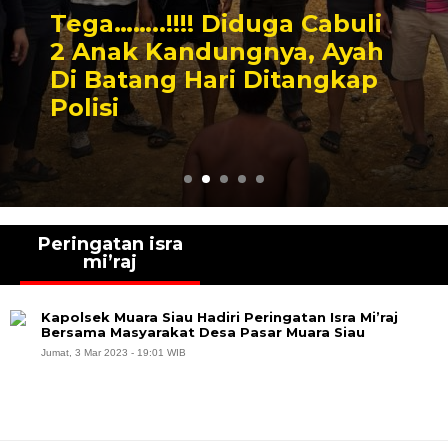
Tega……..!!!! Diduga Cabuli
2 Anak Kandungnya, Ayah
Di Batang Hari Ditangkap
Polisi
Peringatan isra
mi’raj
Kapolsek Muara Siau Hadiri Peringatan Isra Mi’raj
Bersama Masyarakat Desa Pasar Muara Siau
Jumat, 3 Mar 2023 - 19:01 WIB