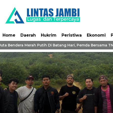
Home
Daerah
Hukrim
Peristiwa
Ekonomi
P
uta Bendera Merah Putih Di Batang Hari, Pemda Bersama TNI