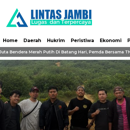
Home
Daerah
Hukrim
Peristiwa
Ekonomi
P
uta Bendera Merah Putih Di Batang Hari, Pemda Bersama TNI