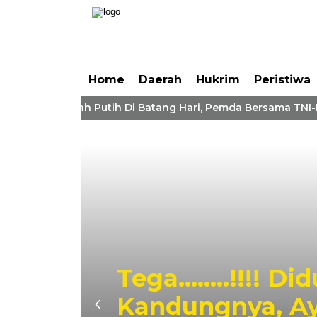
Home
Daerah
Hukrim
Peristiwa
Bendera Merah Putih Di Batang Hari, Pemda Bersama TNI-Pol
ih
Tega……..!!!! Di
I-
Kandungnya, Ay