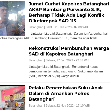
Jumat Curhat Kapolres Batanghari
AKBP Bambang Purwanto S.IK,
Berharap Tidak Ada Lagi Konflik
Dikelompok SAD 113
Batanghari |
Sabtu, 28 Jan 2023 - 07:09 WIB
Lintasjambi.co.id.Batanghari.- Dalam jum’at curhat kali
polres batanghari AKBP Bambang Purwanto SIK, meminta agar tidak…
Rekonstruksi Pembunuhan Warga
SAD di Kapolres Batanghari
Batanghari |
Selasa, 17 Jan 2023 - 22:38 WIB
Lintasjambi.co.id.Batanghari.- Rekontruksi kasus
pembunuhan terhadap satu orang Suku anak dalam
(SAD) berinisial A (30) warga dusun…
Pelaku Penembakan Suku Anak
Dalam di Amankan Polres
Batanghari
Batanghari |
Selasa, 22 Nov 2022 - 17:10 WIB