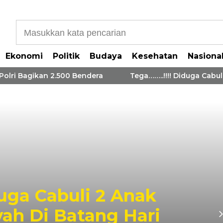
Ekonomi
Politik
Budaya
Kesehatan
Nasiona
ri Bagikan 2.500 Bendera
Tega……..!!!! Diduga Cabuli 
duga Cabuli 2 Anak
ah Di Batang Hari