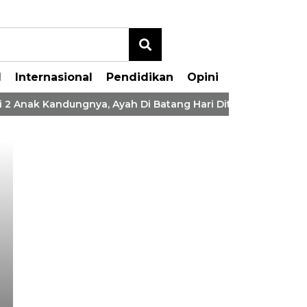
l
Internasional
Pendidikan
Opini
2 Anak Kandungnya, Ayah Di Batang Hari Ditangkap Polisi
Polres Batang Hari 
Penghargaan IKPA S