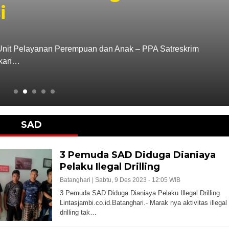
si
an Unit Pelayanan Perempuan dan Anak – PPA Satreskrim
nkan…
SAD
3 Pemuda SAD Diduga Dianiaya
Pelaku Ilegal Drilling
Batanghari |
Sabtu, 9 Des 2023 - 12:05 WIB
3 Pemuda SAD Diduga Dianiaya Pelaku Illegal Drilling
Lintasjambi.co.id.Batanghari.- Marak nya aktivitas illegal
drilling tak…