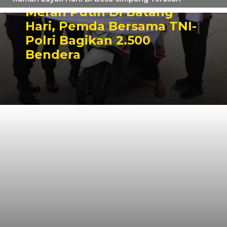
Merah Putih Di Batang
Hari, Pemda Bersama TNI-
Polri Bagikan 2.500
Bendera