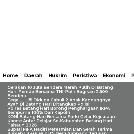
Home
Daerah
Hukrim
Peristiwa
Ekonomi
P
Gerakan 10 Juta Bendera Merah Putih Di Batang
Hari, Pemda Bersama TNI-Polri Bagikan 2.500
Bendera
Tega……..!!!! Diduga Cabuli 2 Anak Kandungnya,
Ayah Di Batang Hari Ditangkap Polisi
Polres Batang Hari Borong Penghargaan IKPA
Sempurna 100% Dari Kapolri
KONI Batang Hari Bersama Forki Gelar Kejuaraan
Karate Antar Pelajar Se-Kabupaten Batang Hari
Tahaun 2026
Bupati MFA Hadiri Peresmian Dan Serah Terima
Gerakan 10 Juta Bendera
Rumah Layak Huni Di Desa Simpang Terusan