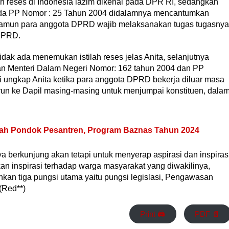
lah reses di Indonesia lazim dikenal pada DPR RI, sedangkan
i pada PP Nomor : 25 Tahun 2004 didalamnya mencantumkan
hat namun para anggota DPRD wajib melaksanakan tugas tugasnya
DPRD.
ak ada menemukan istilah reses jelas Anita, selanjutnya
usan Menteri Dalam Negeri Nomor: 162 tahun 2004 dan PP
ri ungkap Anita ketika para anggota DPRD bekerja diluar masa
urun ke Dapil masing-masing untuk menjumpai konstituen, dala
ah Pondok Pesantren, Program Baznas Tahun 2024
 berkunjung akan tetapi untuk menyerap aspirasi dan inspiras
n inspirasi terhadap warga masyarakat yang diwakilinya,
nkan tiga pungsi utama yaitu pungsi legislasi, Pengawasan
(Red**)
Print 🖨
PDF 📄