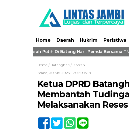
Home
Daerah
Hukrim
Peristiwa
endera Merah Putih Di Batang Hari, Pemda Bersama TNI-Polri
Home /
Batanghari
/
Daerah
Selasa, 30 Mei 2023 - 20:50 WIB
Ketua DPRD Batangha
Membantah Tudingan
Melaksanakan Reses