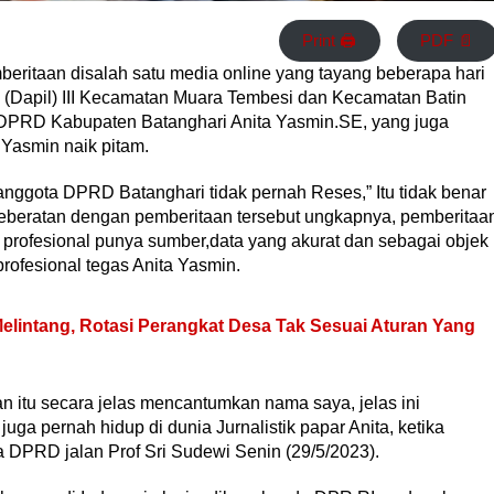
Print 🖨
PDF 📄
eritaan disalah satu media online yang tayang beberapa hari
n (Dapil) III Kecamatan Muara Tembesi dan Kecamatan Batin
PRD Kabupaten Batanghari Anita Yasmin.SE, yang juga
 Yasmin naik pitam.
nggota DPRD Batanghari tidak pernah Reses,” Itu tidak benar
keberatan dengan pemberitaan tersebut ungkapnya, pemberitaa
s profesional punya sumber,data yang akurat dan sebagai objek
rofesional tegas Anita Yasmin.
elintang, Rotasi Perangkat Desa Tak Sesuai Aturan Yang
n itu secara jelas mencantumkan nama saya, jelas ini
juga pernah hidup di dunia Jurnalistik papar Anita, ketika
DPRD jalan Prof Sri Sudewi Senin (29/5/2023).