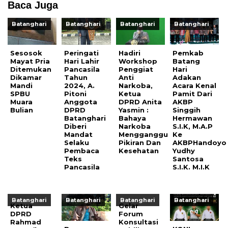
Baca Juga
Batanghari
Batanghari
Batanghari
Batanghari
Sesosok
Peringati
Hadiri
Pemkab
Mayat Pria
Hari Lahir
Workshop
Batang
Ditemukan
Pancasila
Penggiat
Hari
Dikamar
Tahun
Anti
Adakan
Mandi
2024, A.
Narkoba,
Acara Kenal
SPBU
Pitoni
Ketua
Pamit Dari
Muara
Anggota
DPRD Anita
AKBP
Bulian
DPRD
Yasmin :
Singgih
Batanghari
Bahaya
Hermawan
Diberi
Narkoba
S.I.K, M.A.P
Mandat
Mengganggu
Ke
Selaku
Pikiran Dan
AKBPHandoyo
Pembaca
Kesehatan
Yudhy
Teks
Santosa
Pancasila
S.I.K. M.I.K
Batanghari
Batanghari
Batanghari
Batanghari
Ketua
Gelar
DPRD
Forum
Rahmad
Konsultasi