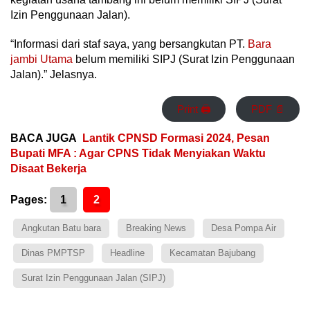
Izin Penggunaan Jalan).
“Informasi dari staf saya, yang bersangkutan PT.
Bara
jambi Utama
belum memiliki SIPJ (Surat Izin Penggunaan
Jalan).” Jelasnya.
Print 🖨
PDF 📄
BACA JUGA
Lantik CPNSD Formasi 2024, Pesan
Bupati MFA : Agar CPNS Tidak Menyiakan Waktu
Disaat Bekerja
Pages:
1
2
Angkutan Batu bara
Breaking News
Desa Pompa Air
Dinas PMPTSP
Headline
Kecamatan Bajubang
Surat Izin Penggunaan Jalan (SIPJ)