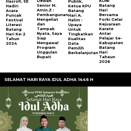
Dewan
KONI
Hasrofi, SE
Publik,
Senior M.
Batang
Hadiri
Ketua KPU
Amin.Z :
Hari
Acara
Batang
Pembangunan
Bersama
Puncak
Hari A.
Mengeliat
Forki Gelar
Festival
Halim :
dan
Kejuaraan
Literasi
Upaya
Tampak
Karate
Batang
Untuk
Nyata, Saya
Antar
Hari Ke-2
Tingkatkan
Siap
Pelajar Se-
Tahun
Kualitas
Mengawal
Kabupaten
2024
Data
Program
Batang
Pemilih
Unggulan
Hari
Berkelanjutan
Bupati
Tahaun
2026
SELAMAT HARI RAYA IDUL ADHA 1446 H