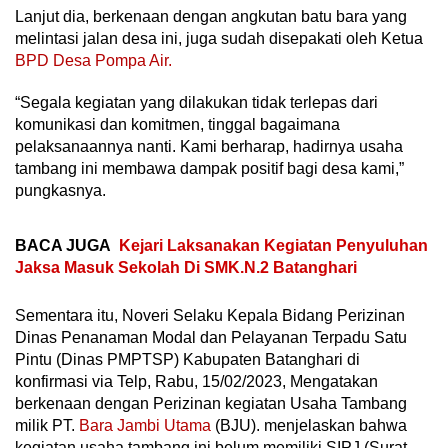
Lanjut dia, berkenaan dengan angkutan batu bara yang
melintasi jalan desa ini, juga sudah disepakati oleh Ketua
BPD Desa Pompa Air.
“Segala kegiatan yang dilakukan tidak terlepas dari
komunikasi dan komitmen, tinggal bagaimana
pelaksanaannya nanti. Kami berharap, hadirnya usaha
tambang ini membawa dampak positif bagi desa kami,”
pungkasnya.
BACA JUGA
Kejari Laksanakan Kegiatan Penyuluhan
Jaksa Masuk Sekolah Di SMK.N.2 Batanghari
Sementara itu, Noveri Selaku Kepala Bidang Perizinan
Dinas Penanaman Modal dan Pelayanan Terpadu Satu
Pintu (Dinas PMPTSP) Kabupaten Batanghari di
konfirmasi via Telp, Rabu, 15/02/2023, Mengatakan
berkenaan dengan Perizinan kegiatan Usaha Tambang
milik PT.
Bara Jambi Utama
(BJU). menjelaskan bahwa
kegiatan usaha tambang ini belum memiliki SIPJ (Surat