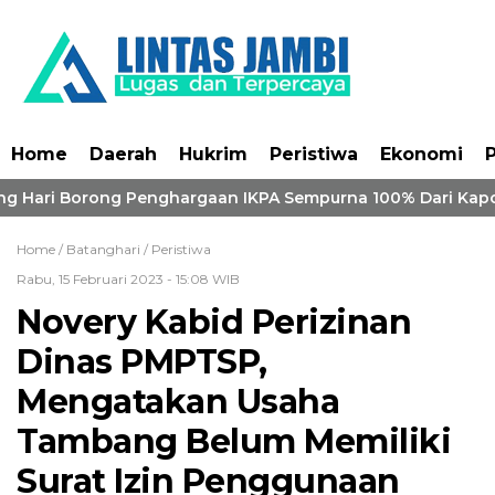
Home
Daerah
Hukrim
Peristiwa
Ekonomi
P
g Hari Borong Penghargaan IKPA Sempurna 100% Dari Kapolr
Home /
Batanghari
/
Peristiwa
Rabu, 15 Februari 2023 - 15:08 WIB
Novery Kabid Perizinan
Dinas PMPTSP,
Mengatakan Usaha
Tambang Belum Memiliki
Surat Izin Penggunaan