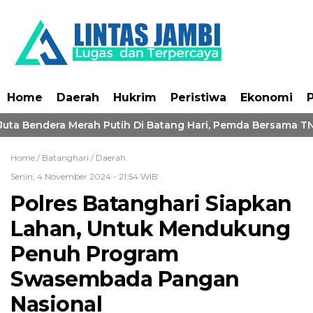
Home
Daerah
Hukrim
Peristiwa
Ekonomi
P
uta Bendera Merah Putih Di Batang Hari, Pemda Bersama TNI-
Home /
Batanghari
/
Daerah
Senin, 4 November 2024 - 21:54 WIB
Polres Batanghari Siapkan
Lahan, Untuk Mendukung
Penuh Program
Swasembada Pangan
Nasional