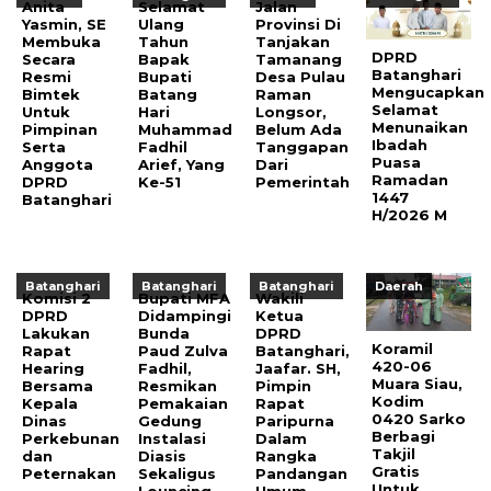
Anita
Selamat
Jalan
Yasmin, SE
Ulang
Provinsi Di
Membuka
Tahun
Tanjakan
DPRD
Secara
Bapak
Tamanang
Batanghari
Resmi
Bupati
Desa Pulau
Mengucapkan
Bimtek
Batang
Raman
Selamat
Untuk
Hari
Longsor,
Menunaikan
Pimpinan
Muhammad
Belum Ada
Ibadah
Serta
Fadhil
Tanggapan
Puasa
Anggota
Arief, Yang
Dari
Ramadan
DPRD
Ke-51
Pemerintah
1447
Batanghari
H/2026 M
Batanghari
Batanghari
Batanghari
Daerah
Komisi 2
Bupati MFA
Wakili
DPRD
Didampingi
Ketua
Lakukan
Bunda
DPRD
Koramil
Rapat
Paud Zulva
Batanghari,
420-06
Hearing
Fadhil,
Jaafar. SH,
Muara Siau,
Bersama
Resmikan
Pimpin
Kodim
Kepala
Pemakaian
Rapat
0420 Sarko
Dinas
Gedung
Paripurna
Berbagi
Perkebunan
Instalasi
Dalam
Takjil
dan
Diasis
Rangka
Gratis
Peternakan
Sekaligus
Pandangan
Untuk