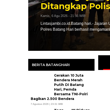
Dari Kapolri
Rabu, 5 Agu 2026 - 22:00 WIB
reskrim
Lintasjambi.co.id.Batang Hari.- Pres
yakni menerima Piagam Penghargaan 
BERITA BATANGHARI
Gerakan 10 Juta
Bendera Merah
Putih Di Batang
Hari, Pemda
Bersama TNI-Polri
Bagikan 2.500 Bendera
7 Agustus 2026 | 23:31 WIB