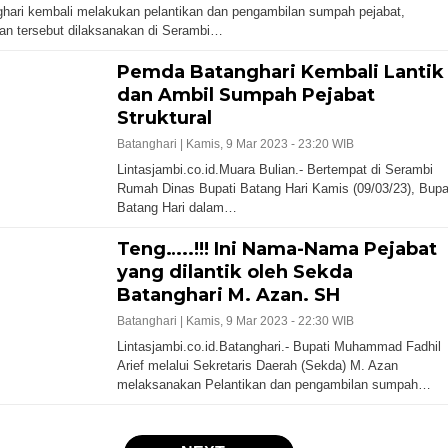
hari kembali melakukan pelantikan dan pengambilan sumpah pejabat,
an tersebut dilaksanakan di Serambi…
Pemda Batanghari Kembali Lantik
dan Ambil Sumpah Pejabat
Struktural
Batanghari |
Kamis, 9 Mar 2023 - 23:20 WIB
Lintasjambi.co.id.Muara Bulian.- Bertempat di Serambi
Rumah Dinas Bupati Batang Hari Kamis (09/03/23), Bupa
Batang Hari dalam…
Teng…..!!! Ini Nama-Nama Pejabat
yang dilantik oleh Sekda
Batanghari M. Azan. SH
Batanghari |
Kamis, 9 Mar 2023 - 22:30 WIB
Lintasjambi.co.id.Batanghari.- Bupati Muhammad Fadhil
Arief melalui Sekretaris Daerah (Sekda) M. Azan
melaksanakan Pelantikan dan pengambilan sumpah…