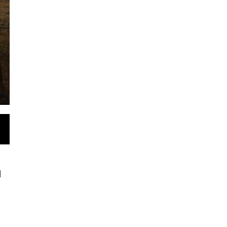
Kabupaten Batang H
Rabu, 5 Agu 2026 - 10:41 WIB
Lintasjambi.co.id.Batang Hari.- Komite Olahraga 
Hari bersama Federasi Olahraga Karate-Do Indon
l