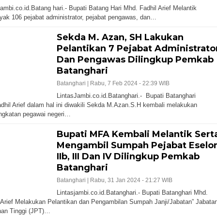
jambi.co.id.Batang hari.- Bupati Batang Hari Mhd. Fadhil Arief Melantik
ak 106 pejabat administrator, pejabat pengawas, dan…
Sekda M. Azan, SH Lakukan
Pelantikan 7 Pejabat Administrato
Dan Pengawas Dilingkup Pemkab
Batanghari
Batanghari |
Rabu, 7 Feb 2024 - 22:39 WIB
LintasJambi.co.id.Batanghari.- Bupati Batanghari
dhil Arief dalam hal ini diwakili Sekda M.Azan.S.H kembali melakukan
ngkatan pegawai negeri…
Bupati MFA Kembali Melantik Sert
Mengambil Sumpah Pejabat Eselo
IIb, III Dan IV Dilingkup Pemkab
Batanghari
Batanghari |
Rabu, 31 Jan 2024 - 21:27 WIB
Lintasjambi.co.id.Batanghari.- Bupati Batanghari Mhd.
 Arief Melakukan Pelantikan dan Pengambilan Sumpah Janji/Jabatan” Jabata
nan Tinggi (JPT)…