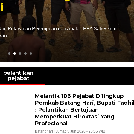
tasi membanggakan kembali ditorehkan Polres Batang Hari.
dari Kapolri atas…
pelantikan
pejabat
Melantik 106 Pejabat Dilingkup
Pemkab Batang Hari, Bupati Fadhi
: Pelantikan Bertujuan
Memperkuat Birokrasi Yang
Profesional
Batanghari |
Jumat, 5 Jun 2026 - 20:55 WIB