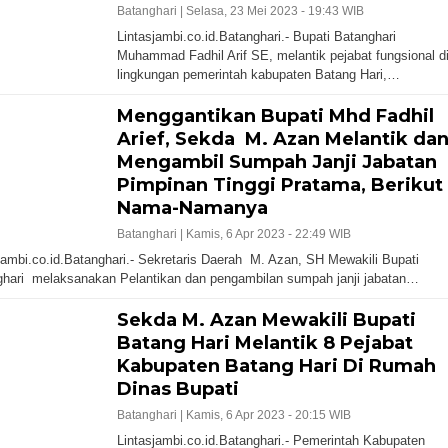
Batanghari |
Selasa, 23 Mei 2023 - 19:43 WIB
Lintasjambi.co.id.Batanghari.- Bupati Batanghari
Muhammad Fadhil Arif SE, melantik pejabat fungsional d
lingkungan pemerintah kabupaten Batang Hari,…
Menggantikan Bupati Mhd Fadhil
Arief, Sekda M. Azan Melantik da
Mengambil Sumpah Janji Jabatan
Pimpinan Tinggi Pratama, Berikut
Nama-Namanya
Batanghari |
Kamis, 6 Apr 2023 - 22:49 WIB
jambi.co.id.Batanghari.- Sekretaris Daerah M. Azan, SH Mewakili Bupati
hari melaksanakan Pelantikan dan pengambilan sumpah janji jabatan…
Sekda M. Azan Mewakili Bupati
Batang Hari Melantik 8 Pejabat
Kabupaten Batang Hari Di Rumah
Dinas Bupati
Batanghari |
Kamis, 6 Apr 2023 - 20:15 WIB
Lintasjambi.co.id.Batanghari.- Pemerintah Kabupaten