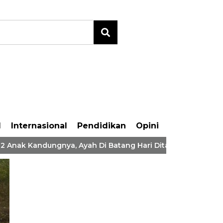
l
Internasional
Pendidikan
Opini
ak Kandungnya, Ayah Di Batang Hari Ditangkap Polisi
KONI Batang Hari Be
Kejuaraan Karate Ant