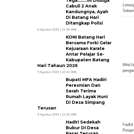
Tega……..!!!! Diduga
Lintas
Cabuli 2 Anak
Sebany
Kandungnya, Ayah
Di Batang Hari
Ditangkap Polisi
6 Agustus 2026 | 21:56 WIB
KONI Batang Hari
Bersama Forki Gelar
Kejuaraan Karate
Antar Pelajar Se-
Kabupaten Batang
Mhd.fa
Hari Tahaun 2026
penga
5 Agustus 2026 | 10:41 WIB
Bupati MFA Hadiri
Peresmian Dan
Serah Terima
Rumah Layak Huni
Di Desa Simpang
Terusan
4 Agustus 2026 | 21:00 WIB
Hadiri Sedekah
Fadhil
Bubur Di Desa
Pimpi
Pasar Terusan,