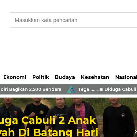
Ekonomi
Politik
Budaya
Kesehatan
Nasiona
agikan 2.500 Bendera
Tega……..!!!! Diduga Cabuli 2 An
Hari Borong
IKPA Sempurna 100%