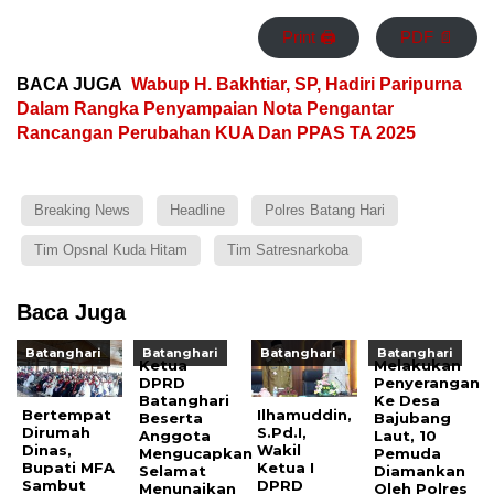
Print 🖨
PDF 📄
BACA JUGA
Wabup H. Bakhtiar, SP, Hadiri Paripurna
Dalam Rangka Penyampaian Nota Pengantar
Rancangan Perubahan KUA Dan PPAS TA 2025
Breaking News
Headline
Polres Batang Hari
Tim Opsnal Kuda Hitam
Tim Satresnarkoba
Baca Juga
Batanghari
Batanghari
Batanghari
Batanghari
Ketua
Melakukan
DPRD
Penyerangan
Batanghari
Ke Desa
Bertempat
Ilhamuddin,
Beserta
Bajubang
Dirumah
S.Pd.I,
Anggota
Laut, 10
Dinas,
Wakil
Mengucapkan
Pemuda
Bupati MFA
Ketua I
Selamat
Diamankan
Sambut
DPRD
Menunaikan
Oleh Polres