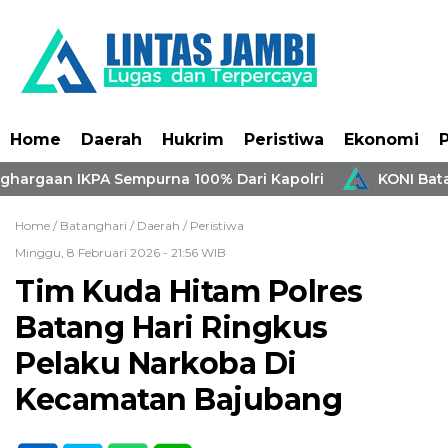
Home
Daerah
Hukrim
Peristiwa
Ekonomi
P
hargaan IKPA Sempurna 100% Dari Kapolri
KONI Batan
Home /
Batanghari
/
Daerah
/
Peristiwa
Minggu, 8 Februari 2026 - 21:56 WIB
Tim Kuda Hitam Polres
Batang Hari Ringkus
Pelaku Narkoba Di
Kecamatan Bajubang