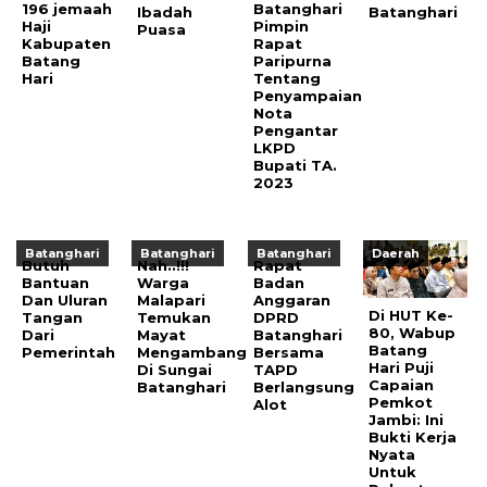
196 jemaah
Batanghari
Ibadah
Batanghari
Haji
Pimpin
Puasa
Kabupaten
Rapat
Batang
Paripurna
Hari
Tentang
Penyampaian
Nota
Pengantar
LKPD
Bupati TA.
2023
Batanghari
Batanghari
Batanghari
Daerah
Butuh
Nah..!!!
Rapat
Bantuan
Warga
Badan
Dan Uluran
Malapari
Anggaran
Di HUT Ke-
Tangan
Temukan
DPRD
80, Wabup
Dari
Mayat
Batanghari
Batang
Pemerintah
Mengambang
Bersama
Hari Puji
Di Sungai
TAPD
Capaian
Batanghari
Berlangsung
Pemkot
Alot
Jambi: Ini
Bukti Kerja
Nyata
Untuk