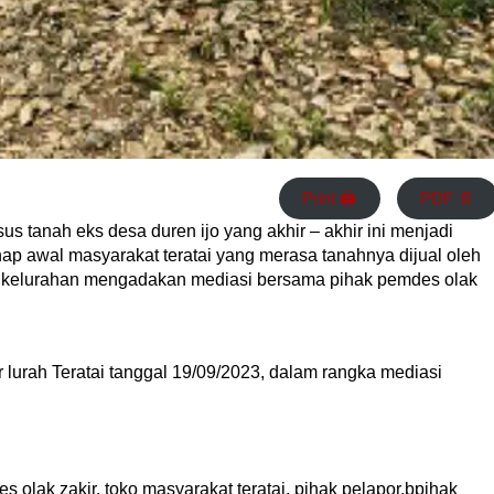
Print 🖨
PDF 📄
sus tanah eks desa duren ijo yang akhir – akhir ini menjadi
hap awal masyarakat teratai yang merasa tanahnya dijual oleh
 kelurahan mengadakan mediasi bersama pihak pemdes olak
r lurah Teratai tanggal 19/09/2023, dalam rangka mediasi
s olak zakir, toko masyarakat teratai, pihak pelapor,bpihak