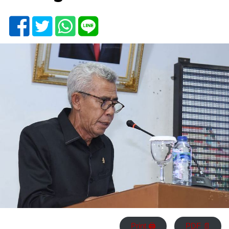
Print 🖨
PDF 📄