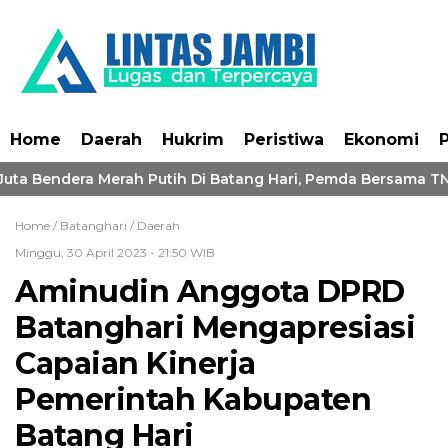
Home
Daerah
Hukrim
Peristiwa
Ekonomi
P
uta Bendera Merah Putih Di Batang Hari, Pemda Bersama TNI
Home /
Batanghari
/
Daerah
Minggu, 30 April 2023 - 21:50 WIB
Aminudin Anggota DPRD
Batanghari Mengapresiasi
Capaian Kinerja
Pemerintah Kabupaten
Batang Hari