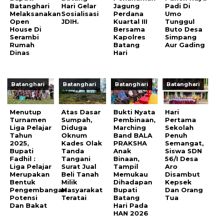
Batanghari
Hari Gelar
Jagung
Padi Di
Melaksanakan
Sosialisasi
Perdana
Umo
Open
JDIH.
Kuartal III
Tunggul
House Di
Bersama
Buto Desa
Serambi
Kapolres
Simpang
Rumah
Batang
Aur Gading
Dinas
Hari
Batanghari
Batanghari
Batanghari
Batanghari
Menutup
Atas Dasar
Bukti Nyata
Hari
Turnamen
Sumpah,
Pembinaan,
Pertama
Liga Pelajar
Diduga
Marching
Sekolah
Tahun
Oknum
Band BALA
Penuh
2025,
Kades Olak
PRAKSHA
Semangat,
Bupati
Tanda
Anak
Siswa SDN
Fadhil :
Tangani
Binaan,
56/I Desa
Liga Pelajar
Surat Jual
Tampil
Aro
Merupakan
Beli Tanah
Memukau
Disambut
Bentuk
Milik
Dihadapan
Kepsek
Pengembangan
Masyarakat
Bupati
Dan Orang
Potensi
Teratai
Batang
Tua
Dan Bakat
Hari Pada
HAN 2026