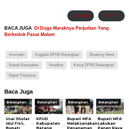
Print 🖨
PDF 📄
BACA JUGA
Di Duga Maraknya Perjudian Yang
Berkedok Pasar Malam
Aminudin
Anggota DPRD Batanghari
Breaking News
Bupati Batanghari
Headline
Ketua DPRD Batanghari
Rapat Paripurna
Baca Juga
Batanghari
Batanghari
Batanghari
Batanghari
Usai Sholat
KPUD
Bupati MFA
Bupati MFA
Idul Fitri,
Kabupaten
Melaksanakan
Lakukan
Bupati
Batang
Penanaman
Panen Raya