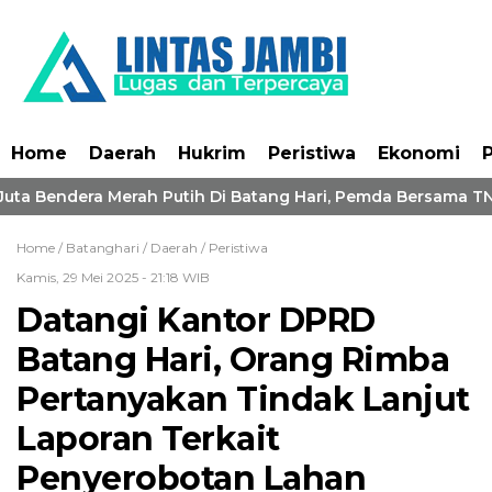
Home
Daerah
Hukrim
Peristiwa
Ekonomi
P
ta Bendera Merah Putih Di Batang Hari, Pemda Bersama TNI-
Home /
Batanghari
/
Daerah
/
Peristiwa
Kamis, 29 Mei 2025 - 21:18 WIB
Datangi Kantor DPRD
Batang Hari, Orang Rimba
Pertanyakan Tindak Lanjut
Laporan Terkait
Penyerobotan Lahan