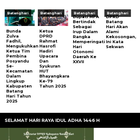
Batanghari
Batanghari
Batanghari
Batanghari
Bupati MFA
DPRD
Bertindak
Batang
Sebagai
Hari Akan
Bunda
Ketua
Irup Dalam
Alami
Zulva
DPRD
Rangka
Kekosongan,
Fadhil,
Rahmat
Memperingati
Ini Kata
Mengukuhkan
Hasrofi
Hari
Sekwan
Ketua Tim
Hadiri
Otonomi
Pembina
Upacara
Daerah Ke
Posyandu
Dan
XXVII
Se-
Syukuran
Kecamatan
HUT
Dalam
Bhayangkara
Lingkup
Ke-79
Kabupaten
Tahun 2025
Batang
Hari Tahun
2025
SELAMAT HARI RAYA IDUL ADHA 1446 H