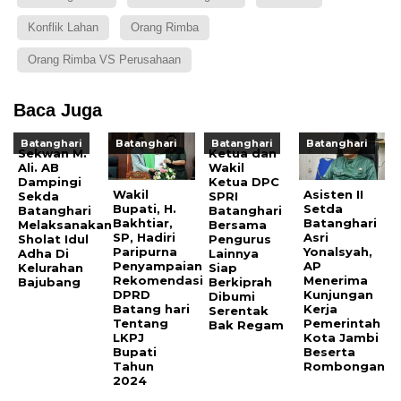
Konflik Lahan
Orang Rimba
Orang Rimba VS Perusahaan
Baca Juga
Batanghari
Batanghari
Batanghari
Batanghari
Sekwan M.
Ketua dan
Ali. AB
Wakil
Dampingi
Ketua DPC
Wakil
Asisten II
Sekda
SPRI
Bupati, H.
Setda
Batanghari
Batanghari
Bakhtiar,
Batanghari
Melaksanakan
Bersama
SP, Hadiri
Asri
Sholat Idul
Pengurus
Paripurna
Yonalsyah,
Adha Di
Lainnya
Penyampaian
AP
Kelurahan
Siap
Rekomendasi
Menerima
Bajubang
Berkiprah
DPRD
Kunjungan
Dibumi
Batang hari
Kerja
Serentak
Tentang
Pemerintah
Bak Regam
LKPJ
Kota Jambi
Bupati
Beserta
Tahun
Rombongan
2024