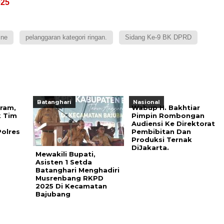
025
ine
pelanggaran kategori ringan.
Sidang Ke-9 BK DPRD
Batanghari
Nasional
ram,
Wabup H. Bakhtiar
k Tim
Pimpin Rombongan
Audiensi Ke Direktorat
olres
Pembibitan Dan
Produksi Ternak
DiJakarta.
Mewakili Bupati,
Asisten 1 Setda
Batanghari Menghadiri
Musrenbang RKPD
2025 Di Kecamatan
Bajubang