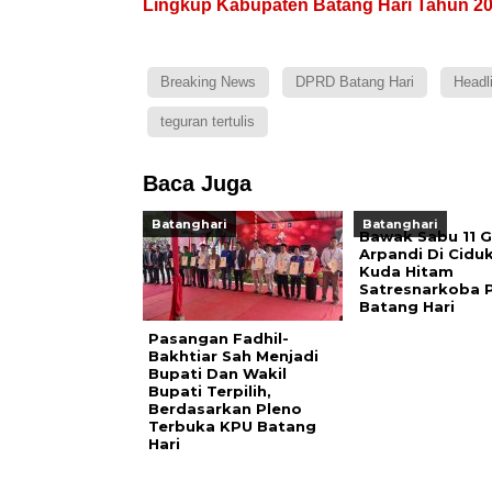
Lingkup Kabupaten Batang Hari Tahun 2
Breaking News
DPRD Batang Hari
Headl
teguran tertulis
Baca Juga
Batanghari
Batanghari
Bawak Sabu 11 G
Arpandi Di Cidu
Kuda Hitam
Satresnarkoba P
Batang Hari
Pasangan Fadhil-
Bakhtiar Sah Menjadi
Bupati Dan Wakil
Bupati Terpilih,
Berdasarkan Pleno
Terbuka KPU Batang
Hari