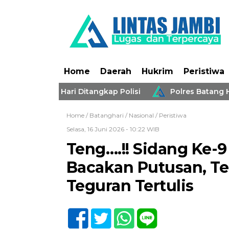
Home
Daerah
Hukrim
Peristiwa
Di Batang Hari Ditangkap Polisi
Polres Batang Hari 
Home /
Batanghari
/
Nasional
/
Peristiwa
Selasa, 16 Juni 2026 - 10:22 WIB
Teng….!! Sidang Ke-
Bacakan Putusan, T
Teguran Tertulis